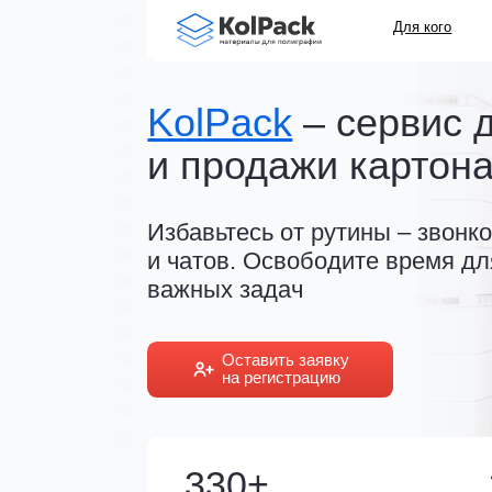
Для кого
Какие п
KolPack
– сервис для
и продажи картона и 
Избавьтесь от рутины – звонков, та
и чатов. Освободите время для бо
важных задач
Оставить заявку
на регистрацию
330+
23
торговых предложений
типогр
от поставщиков
на сер