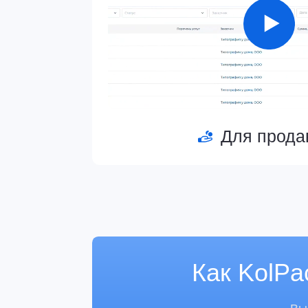
Для продавцов
Как KolPack
Выберите
В
Прода
Дистри
и произ