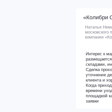
площадкой как одни
заявки
Подключайтесь
к KolPack прямо се
Не упустите шанс сделать
свой бизнес эффективнее!
Оставить заявку на
регистрацию