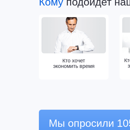
за онл
экономить время
Мы опросили 105 п
полиграфической о
и подготовили для 
Внутри отчёта:
Мнение людей о будущем отрасли
На что обращают внимание при выб
Как наш продукт поможет оптимизир