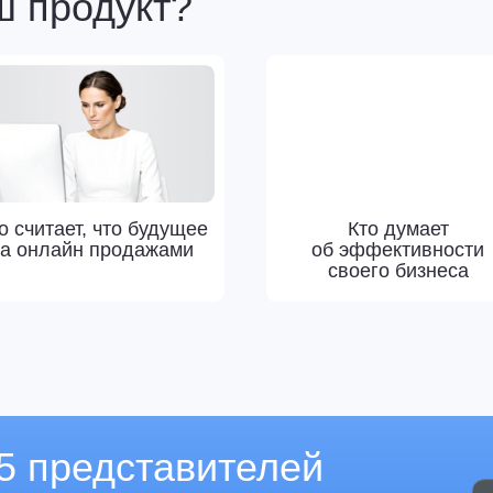
айн продажами
об эффективности
своего бизнеса
редставителей
трасли
Вас отчёт
оре поставщика
овать бизнес