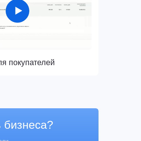
ателей
еса?