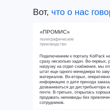
информацию о дате прихода заказа, не ну
дозваниваться до дистрибьютора или ожи
почте. В-третьих, открылась хорошая воз
продавать неликвиды без привлечения от
сотрудников.
«Колибри Спб»
Наталья Немцева, д
московского предст
компании «Колибри
Интерес к маркетпл
размещается много
складами, интересн
Сделка проходит дис
уточнение деталей,
клиента и хорошая 
Когда приходит пис
времени уходит на 