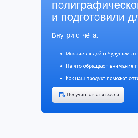
Получить отчёт отрасли
Вот,
что о нас говорят
«ПРОМИС»
полиграфическое
производство
Подключением к порталу KolPack наша к
сразу несколько задач. Во-первых, работа
нагрузку на отдел снабжения, мы отказали
штат еще одного менеджера по закупкам 
материалов. Во-вторых, оперативно начал