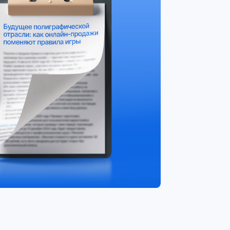
 на сервисе
чительно ускоряет
ентом и поставщиком.
 которым не нужно