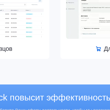
Для покуп
 повысит эффективность бизн
 Вашу сферу деятельности, чтобы мы рассказали
ам о всех возможностях нашей платформы
вец
Покупатель
бьюторы
Типографии
водители
и рекламные агентства