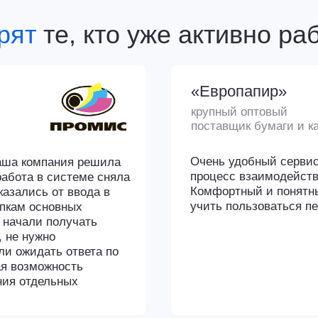
жно
дать ответа по
можность
дельных
иректор
авительства
 СПб»
ейсу KolPack у нас возник потому, что это новая платформа и 
 заявок на материалы. Нам, как компании с большими бумажн
о понимать, что происходит на рынке.
танционно: отправка ответа на запрос, заявка на участие,
 документы – все очень удобно. Быстрая обратная связь от
поддержка – это два огромных плюса.
ьмо на почту о размещении запроса – это удобно. Меньше
коммуникации, больше – на работу. Мы продолжим пользовать