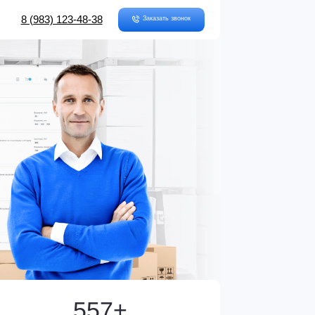
-48-38
Заказать звонок
557+
тонн картона и бумаги
сейчас на платформе