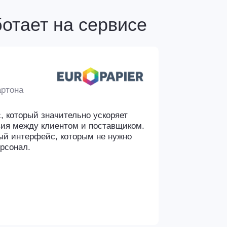
там
ыми
ся