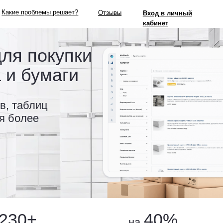
роблемы решает?
Отзывы
Вход в личный
8 (983) 123
кабинет
 покупки
бумаги
блиц
лее
0+
40%
на
афий работает
быстрее взаимодействие
висе
с новыми клиентами