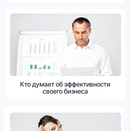
Вот,
что о нас говорят
те,
кто уже активно работает
на сервисе
«Европапир»
«ПРОМИС»
крупный оптовый
полиграфическое
поставщик бумаги и
производство
Очень удобный серв
Подключением к порталу KolPack наша
ускоряет процесс 
компания решила сразу несколько задач.
клиентом и поставщ
Во-первых, работа в системе сняла нагрузку
и понятный интерфе
на отдел снабжения, мы отказались от ввода
учить пользоваться 
в штат еще одного менеджера по закупкам
основных материалов. Во-вторых, оперативно
начали получать информацию о дате прихода
заказа, не нужно дозваниваться
до дистрибьютора или ожидать ответа
по почте. В-третьих, открылась хорошая