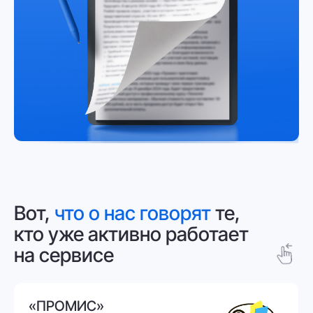
для продажи и покупки
картона и бумаги
8 (983) 123-48-38
marketing@promis.ru
Для кого
Какие проблемы решает?
Отзывы
Наши партнёры
Политика конфиденциальности
© 2025 АО «Промис» Все права защищены
Разработка сайта