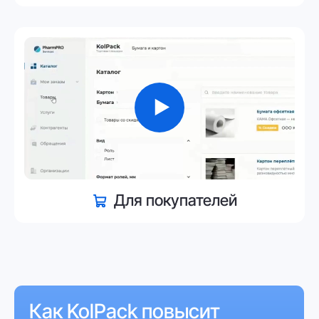
Я — продавец
Покупатель
Типографии
и рекламные агентства
Я —
покупатель
Нажмите на кнопку и информация появится ниже
Кому
подойдет наш продукт?