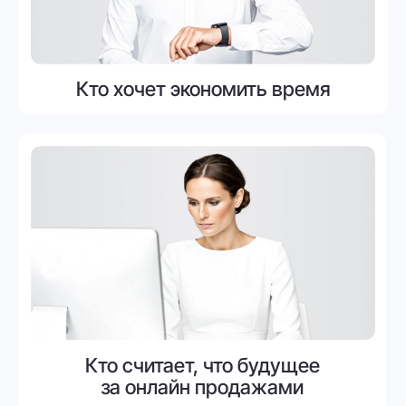
представителей
полиграфической отрасли
и подготовили для Вас отчёт
Внутри отчёта:
Мнение людей о будущем
отрасли
На что обращают внимание
при выборе поставщика
Как наш продукт поможет
оптимизировать бизнес
Получить отчёт отрасли