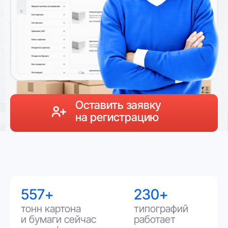
Оставить заявку
на регистрацию
557+
230+
тонн картона
типографий
и бумаги сейчас
работает
на платформе
на сервисе
на
40%
330+
быстрее
торговых
взаимодействие
предложений
с новыми клиентами
от поставщиков
Предлагаем Вам посмотреть
видеоролик для более
подробного знакомства
с возможностями маркетплейса